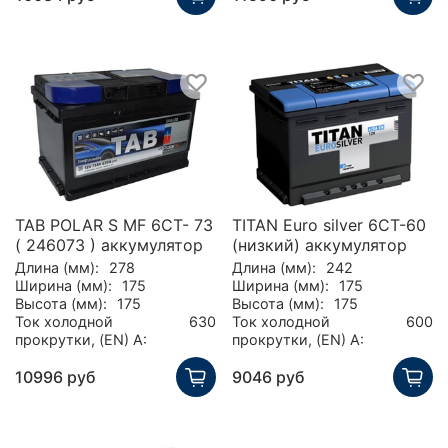
TAB POLAR S MF 6CT- 73
TITAN Euro silver 6СТ-60
( 246073 ) аккумулятор
(низкий) аккумулятор
Длина (мм):
278
Длина (мм):
242
Ширина (мм):
175
Ширина (мм):
175
Высота (мм):
175
Высота (мм):
175
Ток холодной
630
Ток холодной
600
прокрутки, (EN) А:
прокрутки, (EN) А:
10996 руб
9046 руб