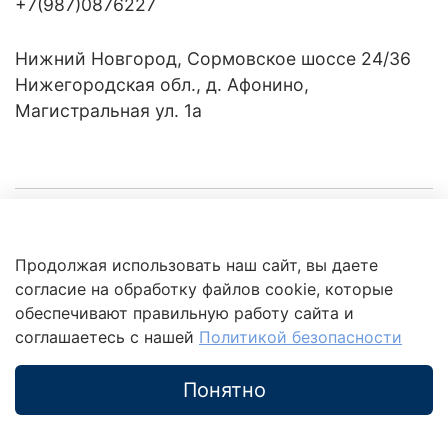
+7(987)0876227
Нижний Новгород, Сормовское шоссе 24/36
Нижегородская обл., д. Афонино,
Магистральная ул. 1а
Компания
Продолжая использовать наш сайт, вы даете
Клиентам
Политика
согласие на обработку файлов cookie, которые
обработки
данных
обеспечивают правильную работу сайта и
Это интересно
соглашаетесь с нашей
Политикой безопасности
Понятно
Каталог
Поиск
Корзина
Избранное
Профиль