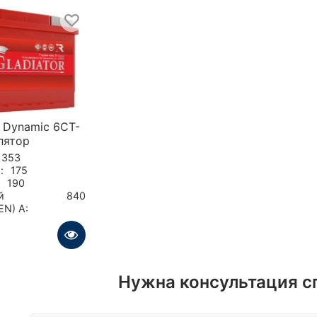
 Dynamic 6CT-
лятор
353
:
175
190
й
840
EN) А:
Нужна консультация с