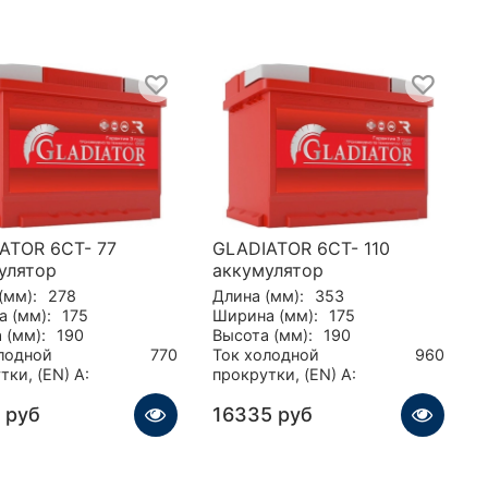
ATOR 6CT- 77
GLADIATOR 6CT- 110
улятор
аккумулятор
(мм):
278
Длина (мм):
353
 (мм):
175
Ширина (мм):
175
 (мм):
190
Высота (мм):
190
лодной
770
Ток холодной
960
тки, (EN) А:
прокрутки, (EN) А:
 руб
16335 руб