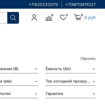
+7(831)2312070
+7(987)0876227
0
0
0
0 руб
Сбросить
жение (В)
Ёмкость (Ah)
а (мм)
Ток холодной прокрутки, (EN) А
логия
Гарантия