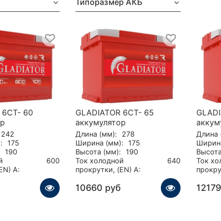
Типоразмер АКБ
 6CT- 60
GLADIATOR 6CT- 65
GLADI
ор
аккумулятор
аккум
242
Длина (мм):
278
Длина 
:
175
Ширина (мм):
175
Ширина
190
Высота (мм):
190
Высота
й
600
Ток холодной
640
Ток хо
EN) А:
прокрутки, (EN) А:
прокру
10660 руб
12179