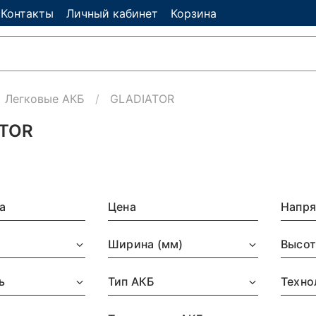
Контакты
Личный кабинет
Корзина
Легковые АКБ
GLADIATOR
ATOR
а
Цена
Напря
)
Ширина (мм)
Высот
ь
Тип АКБ
Техно