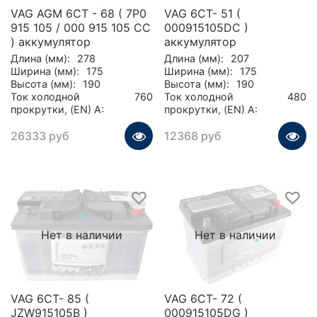
VAG AGM 6CT - 68 ( 7P0
VAG 6CT- 51 (
915 105 / 000 915 105 CC
000915105DC )
) аккумулятор
аккумулятор
Длина (мм):
278
Длина (мм):
207
Ширина (мм):
175
Ширина (мм):
175
Высота (мм):
190
Высота (мм):
190
Ток холодной
760
Ток холодной
480
прокрутки, (EN) А:
прокрутки, (EN) А:
26333 руб
12368 руб
Нет в наличии
Нет в наличии
VAG 6CT- 85 (
VAG 6CT- 72 (
JZW915105B )
000915105DG )