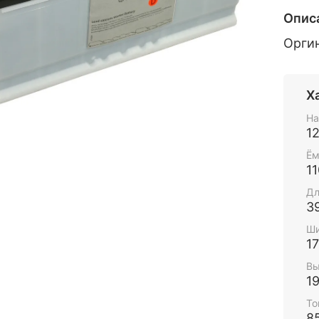
Опис
Орги
Х
На
1
Ём
11
Дл
3
Ши
1
Вы
1
То
8