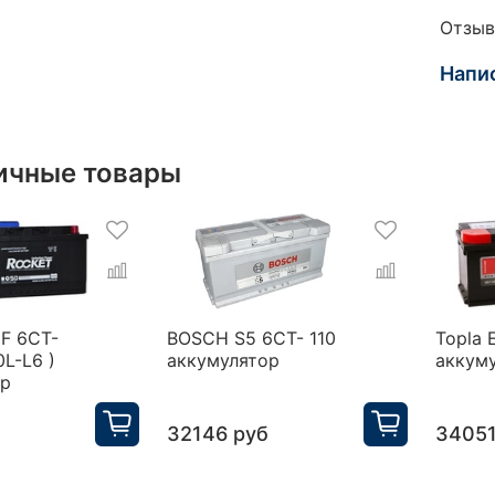
Отзыв
Напи
ичные товары
F 6CT-
BOSCH S5 6CT- 110
Topla 
0L-L6 )
аккумулятор
аккум
ор
32146 руб
34051