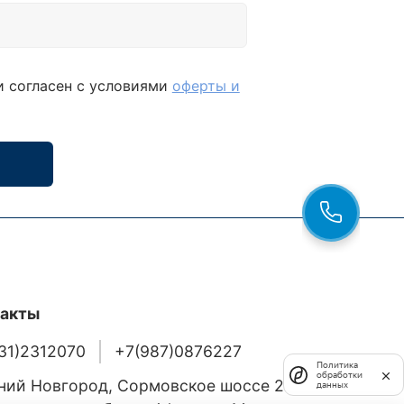
и согласен с условиями
оферты и
такты
31)2312070
+7(987)0876227
Политика
обработки
ий Новгород, Сормовское шоссе 24/36
данных