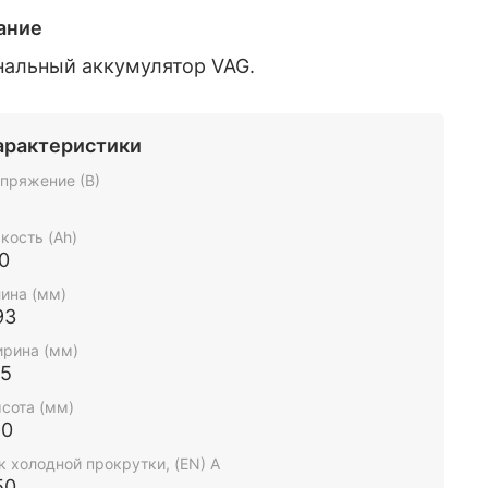
ание
нальный аккумулятор VAG.
арактеристики
пряжение (В)
2
кость (Ah)
0
ина (мм)
93
рина (мм)
75
сота (мм)
90
к холодной прокрутки, (EN) А
50