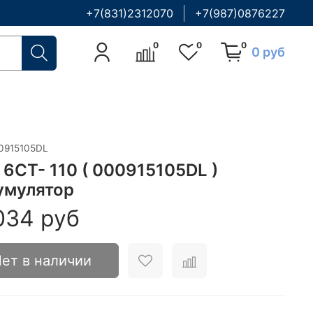
+7(831)2312070
+7(987)0876227
0
0
0
0 руб
0915105DL
 6CT- 110 ( 000915105DL )
умулятор
034 руб
ет в наличии