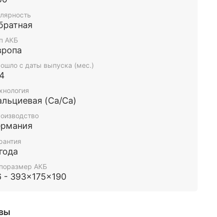
лярность
братная
п АКБ
вропа
ошло с даты выпуска (мес.)
-4
хнология
альциевая (Ca/Ca)
оизводство
ермания
рантия
 года
поразмер АКБ
6 - 393x175x190
вы