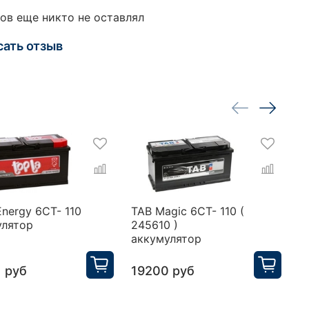
ов еще никто не оставлял
сать отзыв
Energy 6CT- 110
TAB Magic 6CT- 110 (
M
улятор
245610 )
а
аккумулятор
 руб
19200 руб
2