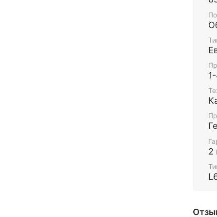
По
О
Ти
Е
Пр
1
Те
К
Пр
Г
Га
2
Ти
L
Отзы