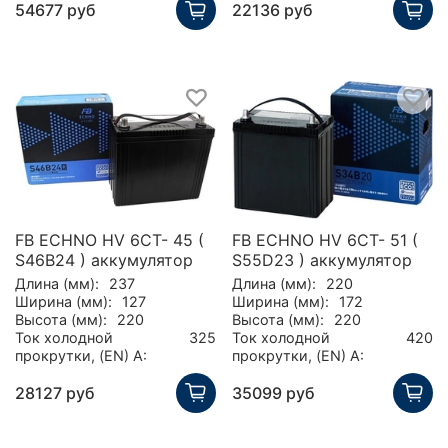
54677 руб
22136 руб
FB ECHNO HV 6CT- 45 (
FB ECHNO HV 6CT- 51 (
S46B24 ) аккумулятор
S55D23 ) аккумулятор
Длина (мм):
237
Длина (мм):
220
Ширина (мм):
127
Ширина (мм):
172
Высота (мм):
220
Высота (мм):
220
Ток холодной
325
Ток холодной
420
прокрутки, (EN) А:
прокрутки, (EN) А:
28127 руб
35099 руб