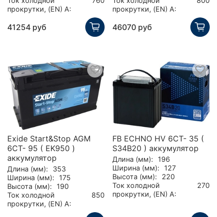
Ток холодной
760
Ток холодной
800
прокрутки, (EN) А:
прокрутки, (EN) А:
41254 руб
46070 руб
Exide Start&Stop AGM
FB ECHNO HV 6CT- 35 (
6СТ- 95 ( EK950 )
S34B20 ) аккумулятор
аккумулятор
Длина (мм):
196
Ширина (мм):
127
Длина (мм):
353
Высота (мм):
220
Ширина (мм):
175
Ток холодной
270
Высота (мм):
190
прокрутки, (EN) А:
Ток холодной
850
прокрутки, (EN) А: