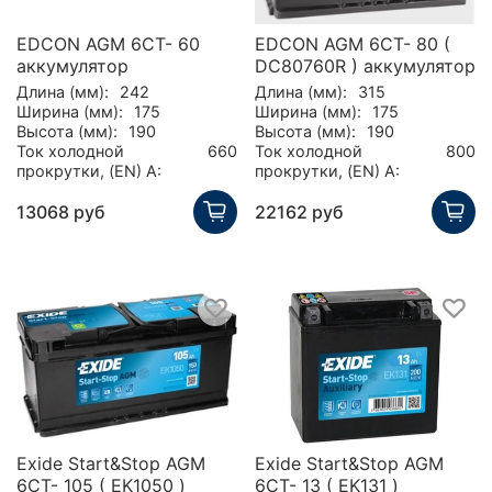
EDCON AGM 6CT- 60
EDCON AGM 6CT- 80 (
аккумулятор
DC80760R ) аккумулятор
Длина (мм):
242
Длина (мм):
315
Ширина (мм):
175
Ширина (мм):
175
Высота (мм):
190
Высота (мм):
190
Ток холодной
660
Ток холодной
800
прокрутки, (EN) А:
прокрутки, (EN) А:
13068 руб
22162 руб
Exide Start&Stop AGM
Exide Start&Stop AGM
6СТ- 105 ( EK1050 )
6СТ- 13 ( EK131 )