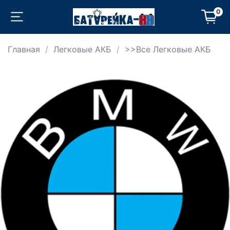
0
Главная
Легковые АКБ
>>Все Легковые АКБ