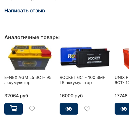
Написать отзыв
Аналогичные товары
E-NEX AGM L5 6CT- 95
ROCKET 6CT- 100 SMF
UNIX 
аккумулятор
L5 аккумулятор
6СТ- 1
32064 руб
16000 руб
17748