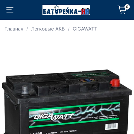
0
Главная
Легковые АКБ
GIGAWATT