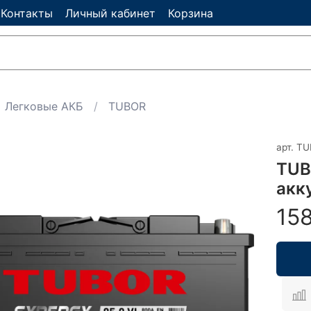
Контакты
Личный кабинет
Корзина
Легковые АКБ
TUBOR
арт.
TU
TUB
акк
15