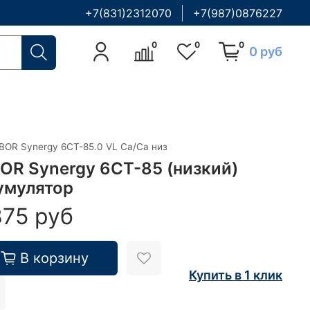
+7(831)2312070
+7(987)0876227
0
0
0
0 руб
BOR Synergy 6СТ-85.0 VL Ca/Ca низ
OR Synergy 6СТ-85 (низкий)
умулятор
875 руб
В корзину
Купить в 1 клик