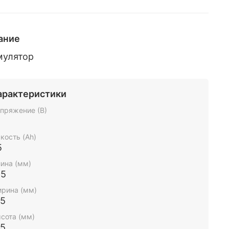
ание
мулятор
арактеристики
пряжение (В)
2
кость (Ah)
5
ина (мм)
15
рина (мм)
75
сота (мм)
75