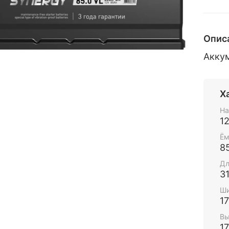
Опис
Акку
Х
На
1
Ём
8
Дл
3
Ши
1
Вы
1