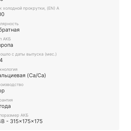
к холодной прокрутки, (EN) А
00
лярность
братная
п АКБ
вропа
ошло с даты выпуска (мес.)
-4
хнология
альциевая (Ca/Ca)
оизводство
ор
рантия
 года
поразмер АКБ
4B - 315x175x175