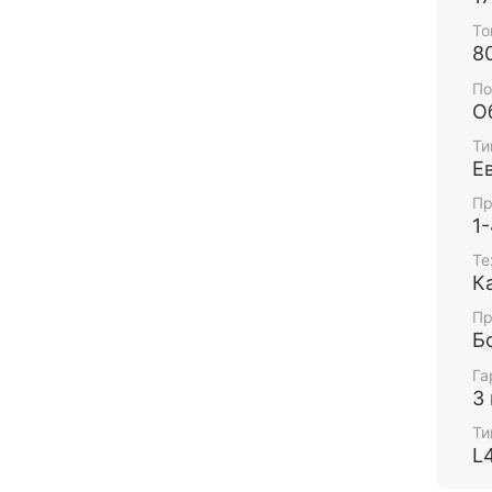
То
8
По
О
Ти
Е
Пр
1
Те
К
Пр
Б
Га
3
Ти
L