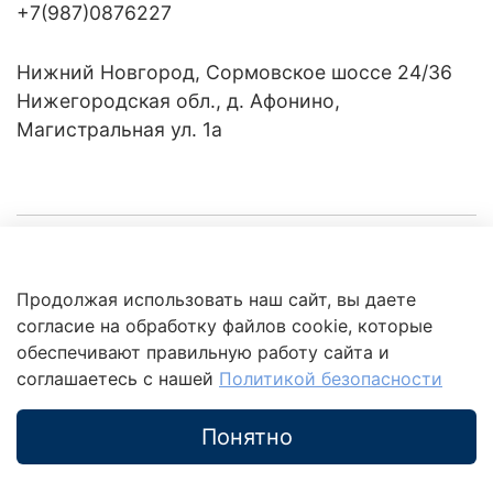
+7(987)0876227
Нижний Новгород, Сормовское шоссе 24/36
Нижегородская обл., д. Афонино,
Магистральная ул. 1а
Компания
Продолжая использовать наш сайт, вы даете
Клиентам
Политика
согласие на обработку файлов cookie, которые
обработки
данных
обеспечивают правильную работу сайта и
Это интересно
соглашаетесь с нашей
Политикой безопасности
Понятно
Каталог
Поиск
Корзина
Избранное
Профиль