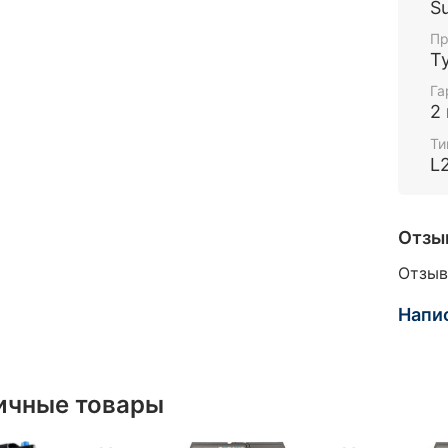
Su
Пр
Т
Га
2
Ти
L
Отзы
Отзыв
Напи
ичные товары