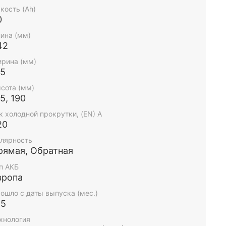
кость (Ah)
0
ина (мм)
42
рина (мм)
75
сота (мм)
5, 190
к холодной прокрутки, (EN) А
20
лярность
рямая, Обратная
п АКБ
вропа
ошло с даты выпуска (мес.)
-5
хнология