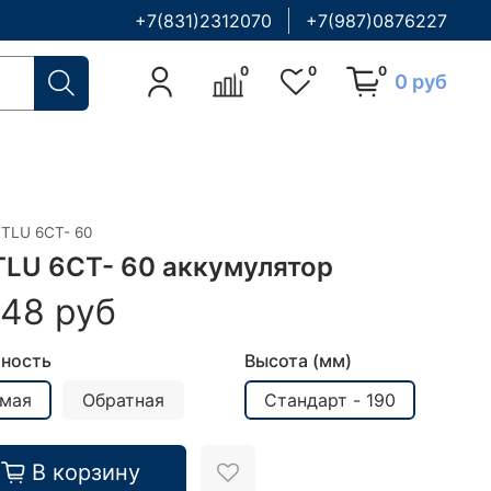
+7(831)2312070
+7(987)0876227
0
0
0
0 руб
TLU 6СТ- 60
LU 6СТ- 60 аккумулятор
048 руб
ность
Высота (мм)
мая
Обратная
Стандарт - 190
В корзину