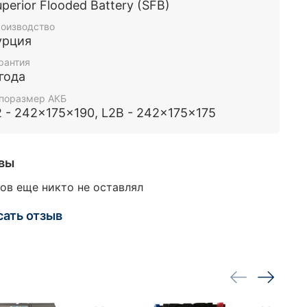
perior Flooded Battery (SFB)
оизводство
урция
рантия
 года
поразмер АКБ
2 - 242x175x190, L2B - 242x175x175
вы
ов еще никто не оставлял
сать отзыв