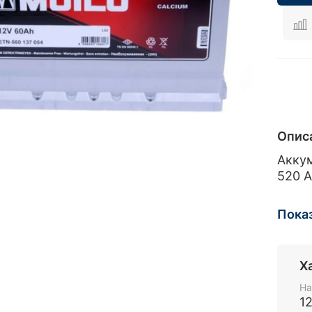
Опис
Аккум
520 А
Аккум
Пока
175, 
Х
На
1