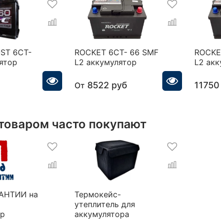
ST 6СТ-
ROCKET 6CT- 66 SMF
ROCKE
ятор
L2 аккумулятор
L2 ак
8522 руб
11750
От
 товаром часто покупают
РАНТИИ на
Термокейс-
утеплитель для
ор
аккумулятора