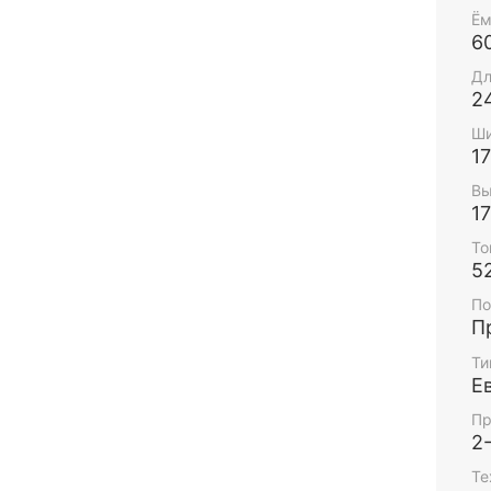
Ём
6
Дл
2
Ши
1
Вы
17
То
5
По
П
Ти
Е
Пр
2
Те