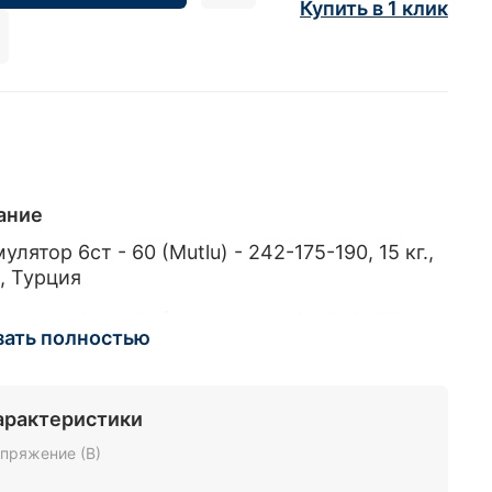
Купить в 1 клик
ание
улятор 6ст - 60 (Mutlu) - 242-175-190, 15 кг.,
, Турция
улятор 6ст - 60 (Mutlu Низкий) - 242-175-
зать полностью
15 кг., 520 А, Турция
арактеристики
пряжение (В)
2