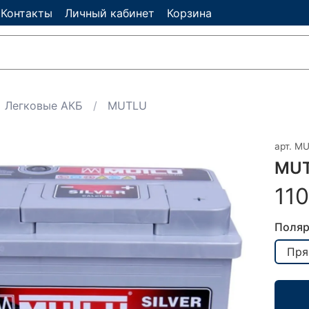
Контакты
Личный кабинет
Корзина
Легковые АКБ
MUTLU
арт.
MU
MUT
11
Поляр
Пря