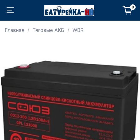
0
Главная
Тяговые АКБ
WBR