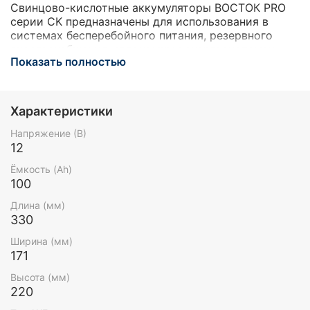
Свинцово-кислотные аккумуляторы ВОСТОК PRO
серии CK предназначены для использования в
системах бесперебойного питания, резервного
энергоснабжения, автономных энергосистемах.
Показать полностью
Изготовлены по AGM технологии (электролит,
абсорбированный в стекловолоконном
сепараторе), являются герметизированными и
необслуживаемыми. Обладают высокими
Характеристики
разрядными и эксплуатационными
характеристиками благодаря использованию в
Напряжение (В)
составе электролита и намазной пасты
12
специальных добавок, препятствующих коррозии и
Ёмкость (Ah)
замедляющих процесс старения.
100
Длина (мм)
330
Ширина (мм)
171
Высота (мм)
220