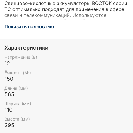
Свинцово-кислотные аккумуляторы ВОСТОК серии
ТС оптимально подходят для применения в сфере
связи и телекоммуникаций. Используются
совместно с системами бесперебойного питания и
Показать полностью
установками альтернативной энергетики.
Являются герметизированными и
необслуживаемыми, со сроком службы в буферном
режиме 12 лет. Объединяют в себе преимущества
Характеристики
классической технологии AGM (электролит,
абсорбированный в стекловолоконном сепараторе)
Напряжение (В)
и фронт-терминального исполнения: конструкция
12
корпуса разработана для установки в 19’’ и 23’’
Ёмкость (Ah)
телекоммуникационные шкафы и стойки.
150
Благодаря фронтальному расположению клемм
упрощается монтаж и эксплуатация АКБ.
Длина (мм)
565
Ширина (мм)
110
Высота (мм)
295