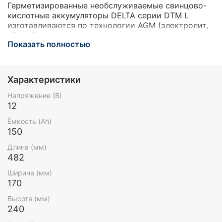
Герметизированные необслуживаемые свинцово-
кислотные аккумуляторы DELTA серии DTM L
изготавливаются по технологии AGM (электролит,
абсорбированный в стекловолоконном сепараторе)
Показать полностью
и оснащены VRLA клапанами. Серия DTM L
относится к линейке Long Life со сроком службы
до 12 лет. Благодаря широкому ассортименту и
высоким эксплуатационным характеристикам,
Характеристики
рекомендованы для применения в различных
системах бесперебойного питания, в том числе
Напряжение (В)
требовательных электрических приборов
12
(погружных и циркуляционных насосов и котлов
Ёмкость (Ah)
систем отопления), аварийного энергоснабжения,
150
прочих электрических устройствах.
Длина (мм)
482
Ширина (мм)
170
Высота (мм)
240