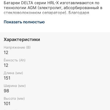
Батареи DELTA серии HRL-X изготавливаются по
технологии AGM (электролит, абсорбированный в
стекловолоконном сепараторе). Благодаря
применению современных технологий при
Показать полностью
производстве, аккумуляторы демонстрируют
высокую устойчивость при работе и высочайшее
качество исполнения. Серия HRL-X относится к
линейке DELTA UPS series, разработанной
Характеристики
специально для использования в мощных системах
бесперебойного питания ЦОД, систем связи и иных
Напряжение (В)
ответственных системах. Серия отличается
12
повышенной надежностью и имеет срок службы до
Ёмкость (Ah)
12 лет.
12
Длина (мм)
151
Ширина (мм)
98
Высота (мм)
101