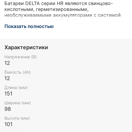
Батареи DELTA серии HR являются свинцово-
кислотными, герметизированными,
необслуживаемыми аккумуляторами с системой
рекомбинации газов (VRLA). Произведены по
Показать полностью
технологии AGM (электролит, абсорбированный в
стекловолоконном сепараторе). Благодаря данной
технологии аккумуляторы не требуют долива
дистиллята на протяжении всего срока службы.
Характеристики
Серия HR относится к линейке DELTA UPS series,
разработанной специально для использования в
Напряжение (В)
источниках бесперебойного питания, в т.ч. ЦОД,
12
систем связи и другого оборудования.
Ёмкость (Ah)
12
Длина (мм)
151
Ширина (мм)
98
Высота (мм)
101