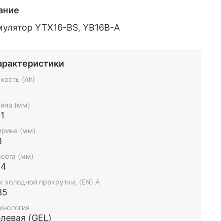
ание
мулятор YTX16-BS, YB16B-A
арактеристики
кость (Ah)
6
ина (мм)
1
рина (мм)
8
сота (мм)
64
к холодной прокрутки, (EN) А
35
хнология
елевая (GEL)