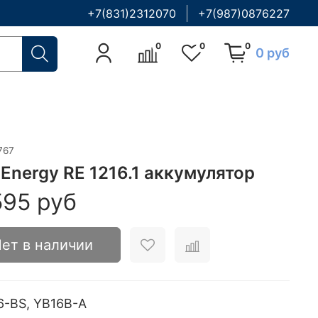
+7(831)2312070
+7(987)0876227
0
0
0
0 руб
767
 Energy RE 1216.1 аккумулятор
595 руб
ет в наличии
6-BS, YB16B-A