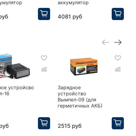
кумулятор
аккумулятор
а
руб
4081 руб
6
ное устройсво
Зарядное
З
л-16
устройство
у
Вымпел-09 (для
В
герметичных АКБ)
г
а
руб
2515 руб
1