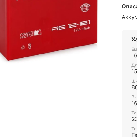
Опис
Акку
Х
Ём
1
Дл
15
Ши
8
Вы
1
То
2
Те
Г