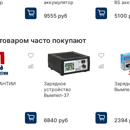
ор
аккумулятор
BS ак
9555 руб
5100 
 товаром часто покупают
РАНТИИ
Зарядное
Заряд
устройство
Вымпе
Вымпел-37
6840 руб
2394 