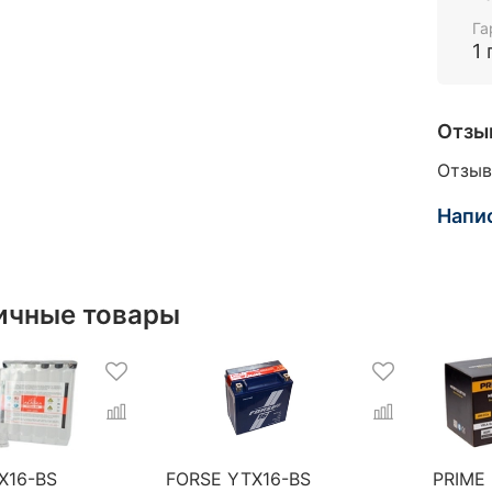
Га
1 
Отзы
Отзыв
Напи
ичные товары
X16-BS
FORSE YTX16-BS
PRIME