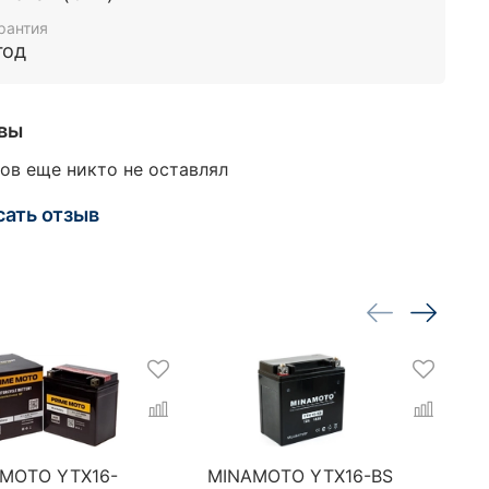
рантия
год
вы
ов еще никто не оставлял
сать отзыв
 MOTO YTX16-
MINAMOTO YTX16-BS
V