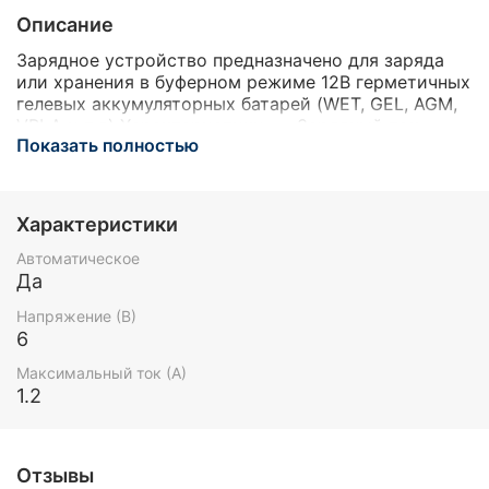
Описание
Зарядное устройство предназначено для заряда
или хранения в буферном режиме 12В герметичных
гелевых аккумуляторных батарей (WET, GEL, AGM,
VRLA и т.д) Характеристики Зарядный ток
Показать полностью
1,2А Заряд и автоматический переход в
буферный режим. Три варианта установки: на DIN-
рейку; крепление на стену; на плоскую
поверхность (стол, полка и т.п.).
Характеристики
Автоматическое
Да
Напряжение (В)
6
Максимальный ток (А)
1.2
Отзывы