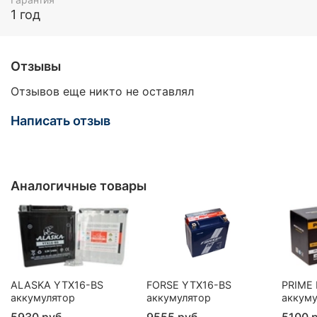
1 год
Отзывы
Отзывов еще никто не оставлял
Написать отзыв
Аналогичные товары
ALASKA YTX16-BS
FORSE YTX16-BS
PRIME
аккумулятор
аккумулятор
аккуму
5930 руб
9555 руб
5100 