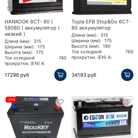
HANKOOK 6CT- 80 (
Topla EFB Stop&Go 6CT-
58080 ) аккумулятор (
80 аккумулятор
низкий )
Длина (мм):
315
Ширина (мм):
175
Длина (мм):
315
Высота (мм):
190
Ширина (мм):
175
Ток холодной
760
Высота (мм):
175
прокрутки, (EN) А:
Ток холодной
740
прокрутки, (EN) А:
17296 руб
34193 руб
-29%