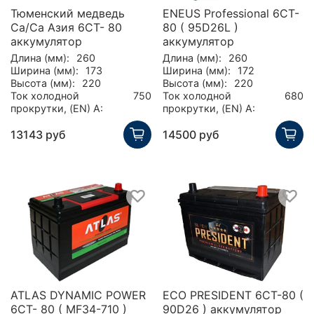
Тюменский медведь
ENEUS Professional 6CT-
Ca/Ca Азия 6CT- 80
80 ( 95D26L )
аккумулятор
аккумулятор
Длина (мм):
260
Длина (мм):
260
Ширина (мм):
173
Ширина (мм):
172
Высота (мм):
220
Высота (мм):
220
Ток холодной
750
Ток холодной
680
прокрутки, (EN) А:
прокрутки, (EN) А:
13143 руб
14500 руб
ATLAS DYNAMIC POWER
ECO PRESIDENT 6CT-80 (
6CT- 80 ( MF34-710 )
90D26 ) аккумулятор