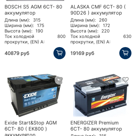
BOSCH S5 AGM 6CT- 80
ALASKA CMF 6CT- 80 (
аккумулятор
90D26 ) аккумулятор
Длина (мм):
315
Длина (мм):
260
Ширина (мм):
175
Ширина (мм):
172
Высота (мм):
190
Высота (мм):
220
Ток холодной
800
Ток холодной
630
прокрутки, (EN) А:
прокрутки, (EN) А:
40879 руб
19169 руб
Exide Start&Stop AGM
ENERGIZER Premium
6СТ- 80 ( EK800 )
6CT- 80 аккумулятор
аккумулятор
Длина (мм):
315