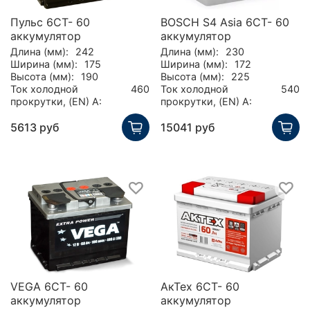
Пульс 6СТ- 60
BOSCH S4 Asia 6CT- 60
аккумулятор
аккумулятор
Длина (мм):
242
Длина (мм):
230
Ширина (мм):
175
Ширина (мм):
172
Высота (мм):
190
Высота (мм):
225
Ток холодной
460
Ток холодной
540
прокрутки, (EN) А:
прокрутки, (EN) А:
5613 руб
15041 руб
VEGA 6СТ- 60
АкТех 6СТ- 60
аккумулятор
аккумулятор