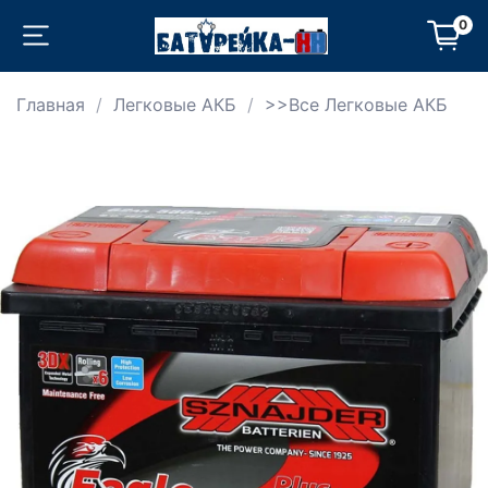
0
Главная
Легковые АКБ
>>Все Легковые АКБ