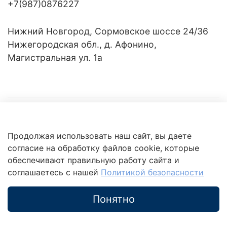
+7(987)0876227
Нижний Новгород, Сормовское шоссе 24/36
Нижегородская обл., д. Афонино,
Магистральная ул. 1а
Компания
Продолжая использовать наш сайт, вы даете
Клиентам
Политика
согласие на обработку файлов cookie, которые
обработки
данных
обеспечивают правильную работу сайта и
Это интересно
соглашаетесь с нашей
Политикой безопасности
Понятно
Каталог
Поиск
Корзина
Избранное
Профиль