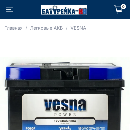
0
Главная
Легковые АКБ
VESNA