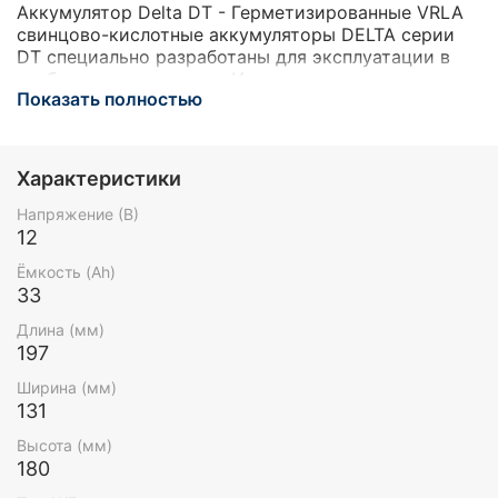
Аккумулятор Delta DT - Герметизированные VRLA
свинцово-кислотные аккумуляторы DELTA серии
DT специально разработаны для эксплуатации в
слаботочных системах. Изготавливаются по
Показать полностью
технологии AGM (электролит, абсорбированный в
стекловолоконном сепараторе). Аккумуляторы
DELTA серии DT обладают великолепным
соотношением цены и качества, что обуславливает
Характеристики
повсеместное использование серии в охранно-
пожарных и иных системах безопасности. Отвечая
Напряжение (В)
международным стандартам безопасности,
12
рекомендованы для применения в системах
Ёмкость (Ah)
контроля и управления доступом.
33
Длина (мм)
197
Ширина (мм)
131
Высота (мм)
180