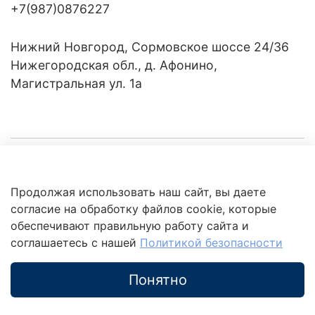
+7(987)0876227
Нижний Новгород, Сормовское шоссе 24/36
Нижегородская обл., д. Афонино,
Магистральная ул. 1а
Компания
Продолжая использовать наш сайт, вы даете
Клиентам
Политика
согласие на обработку файлов cookie, которые
обработки
данных
обеспечивают правильную работу сайта и
Это интересно
соглашаетесь с нашей
Политикой безопасности
Понятно
Каталог
Поиск
Корзина
Избранное
Профиль