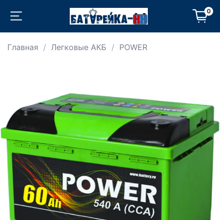
0
Главная
Легковые АКБ
POWER