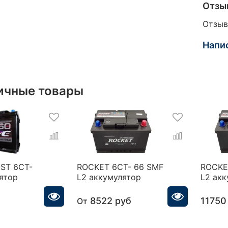
Отзы
Отзыв
Напи
ичные товары
ST 6СТ-
ROCKET 6CT- 66 SMF
ROCKE
ятор
L2 аккумулятор
L2 ак
8522 руб
11750
От