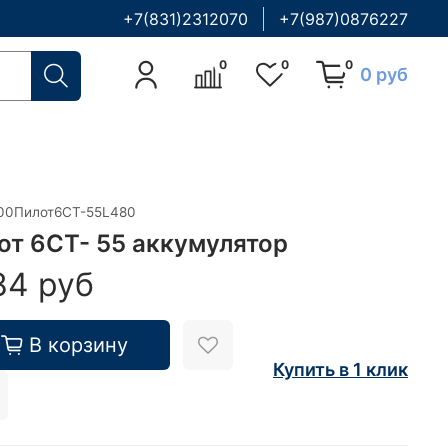
+7(831)2312070
+7(987)0876227
0
0
0
0 руб
00Пилот6СТ-55L480
от 6CT- 55 аккумулятор
84 руб
В корзину
Купить в 1 клик