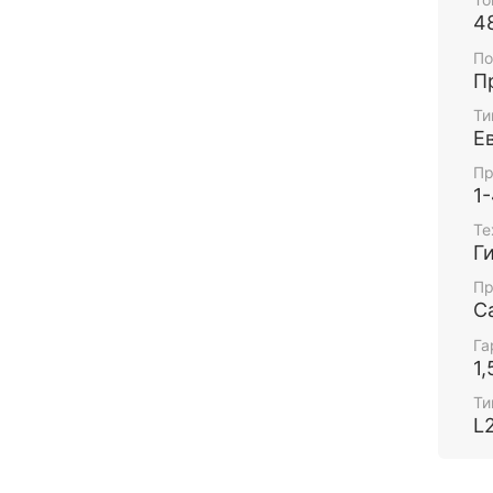
4
По
П
Ти
Е
Пр
1
Те
Г
Пр
С
Га
1,
Ти
L