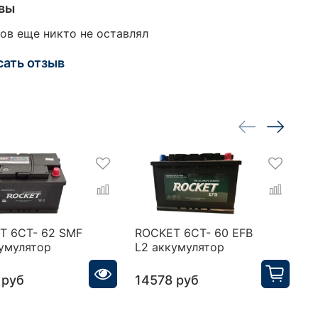
вы
ов еще никто не оставлял
сать отзыв
T 6CT- 62 SMF
ROCKET 6CT- 60 EFB
T
кумулятор
L2 аккумулятор
6
 руб
14578 руб
1