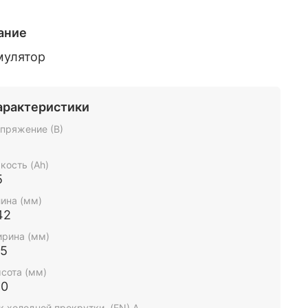
ание
мулятор
арактеристики
пряжение (В)
2
кость (Ah)
5
ина (мм)
42
рина (мм)
75
сота (мм)
90
к холодной прокрутки, (EN) А