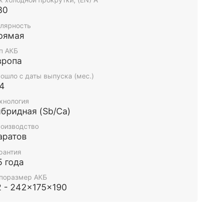
80
лярность
рямая
п АКБ
вропа
ошло с даты выпуска (мес.)
-4
хнология
ибридная (Sb/Ca)
оизводство
аратов
рантия
5 года
поразмер АКБ
2 - 242x175x190