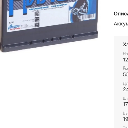
Опис
Акку
Х
На
1
Ём
5
Дл
2
Ши
1
Вы
1
То