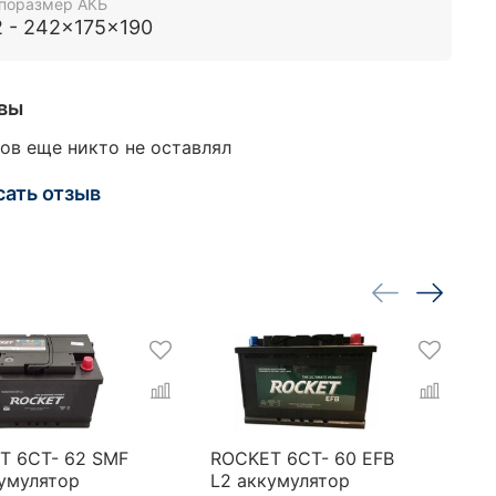
поразмер АКБ
2 - 242x175x190
вы
ов еще никто не оставлял
сать отзыв
T 6CT- 62 SMF
ROCKET 6CT- 60 EFB
T
кумулятор
L2 аккумулятор
6