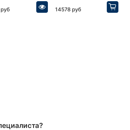
 руб
14578 руб
1
пециалиста?