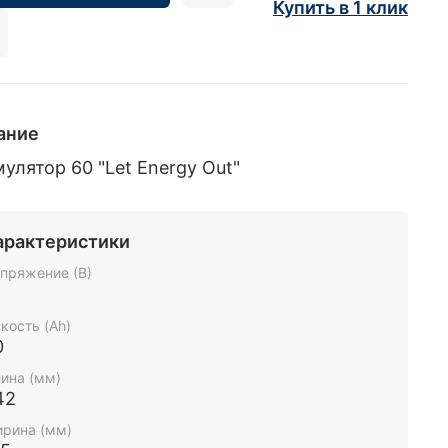
Купить в 1 клик
ание
улятор 60 "Let Energy Out"
арактеристики
пряжение (В)
2
кость (Ah)
0
ина (мм)
42
рина (мм)