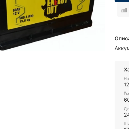
Опис
Аккум
Х
На
1
Ём
6
Дл
2
Ши