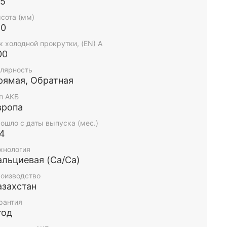
75
сота (мм)
90
к холодной прокрутки, (EN) А
00
лярность
рямая, Обратная
п АКБ
вропа
ошло с даты выпуска (мес.)
-4
хнология
альциевая (Ca/Ca)
оизводство
азахстан
рантия
год