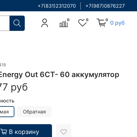
+7(831)2312070
+7(987)0876227
0
0
0
0 руб
419
 Energy Out 6CT- 60 аккумулятор
77 руб
ность
мая
Обратная
В корзину