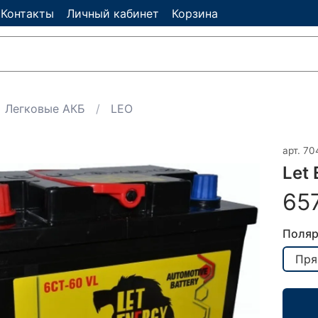
Контакты
Личный кабинет
Корзина
Легковые АКБ
LEO
арт.
70
Let
65
Поляр
Пря