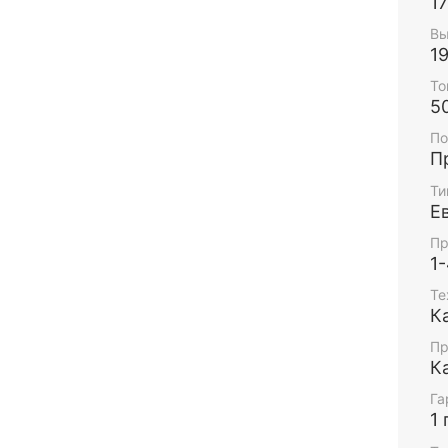
1
Вы
1
То
5
По
П
Ти
Е
Пр
1
Те
К
Пр
К
Га
1 