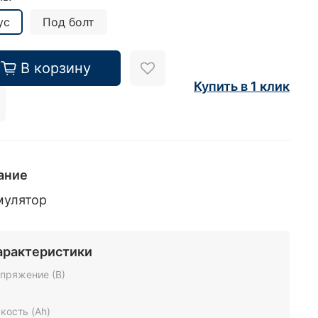
ус
Под болт
В корзину
Купить в 1 клик
ание
мулятор
арактеристики
пряжение (В)
2
кость (Ah)