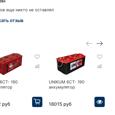
вы
ов еще никто не оставлял
сать отзыв
6СТ- 190
UNIKUM 6СТ- 190
F
улятор
аккумулятор
а
 руб
18015 руб
1