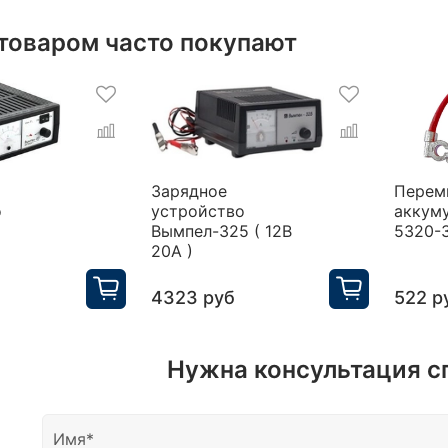
 товаром часто покупают
Зарядное
Перем
о
устройство
аккум
Вымпел-325 ( 12В
5320-
20А )
4323 руб
522 р
Нужна консультация с