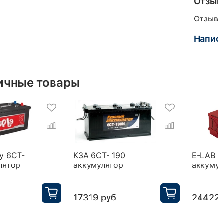
Отзы
Отзыв
Напи
ичные товары
gy 6CT-
КЗА 6СТ- 190
E-LAB 
лятор
аккумулятор
аккум
17319 руб
24422