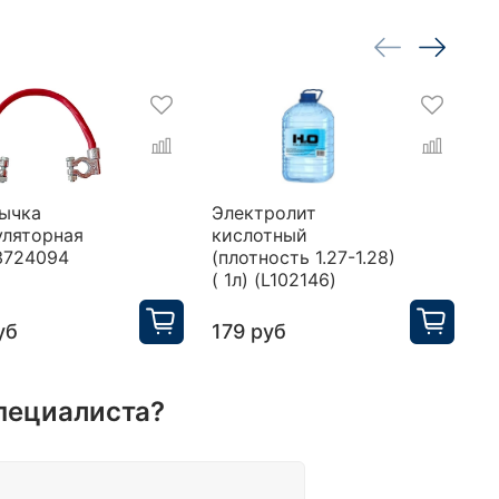
ычка
Электролит
П
уляторная
кислотный
у
3724094
(плотность 1.27-1.28)
H
( 1л) (L102146)
уб
179 руб
3
пециалиста?