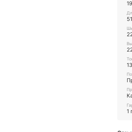
1
Дл
5
Ши
2
Вы
2
То
1
По
П
Пр
К
Га
1 