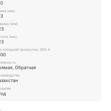
90
ина (мм)
13
рина (мм)
23
сота (мм)
23
к холодной прокрутки, (EN) А
300
лярность
рямая, Обратная
оизводство
азахстан
рантия
год