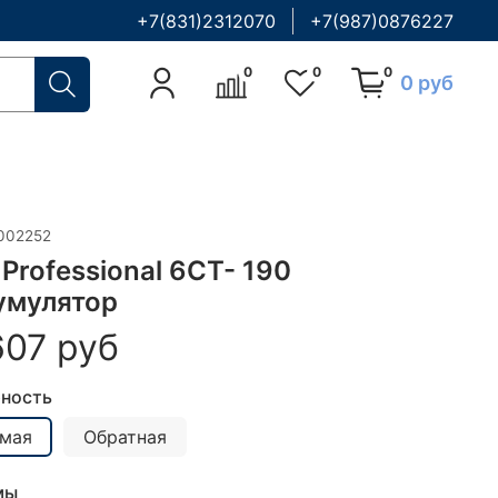
+7(831)2312070
+7(987)0876227
0
0
0
0 руб
002252
 Professional 6CT- 190
умулятор
607 руб
ность
мая
Обратная
мы