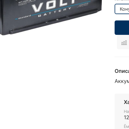
Кон
Опис
Акку
Х
На
1
Ём