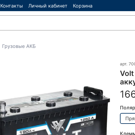
Контакты
Личный кабинет
Корзина
Грузовые АКБ
арт.
70
Volt
акк
16
Поляр
Пря
Клем