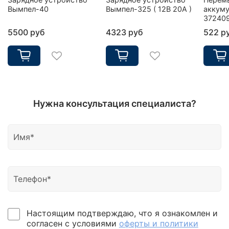
Вымпел-40
Вымпел-325 ( 12В 20А )
аккуму
37240
5500 руб
4323 руб
522 р
Нужна консультация специалиста?
Настоящим подтверждаю, что я ознакомлен и
согласен с условиями
оферты и политики