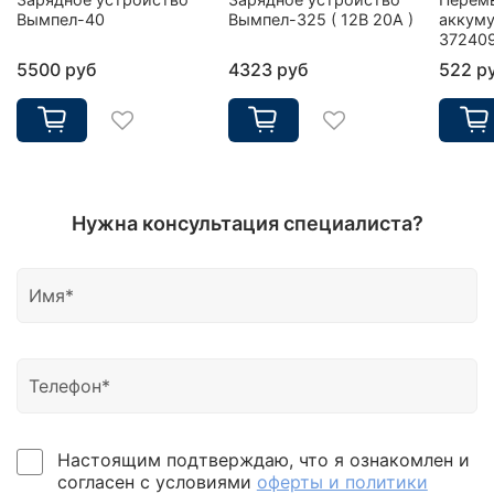
Вымпел-40
Вымпел-325 ( 12В 20А )
аккуму
37240
5500 руб
4323 руб
522 р
Нужна консультация специалиста?
Настоящим подтверждаю, что я ознакомлен и
согласен с условиями
оферты и политики