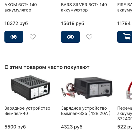
AKOM 6CT- 140
BARS SILVER 6СТ- 140
FIRE B
аккумулятор
аккумулятор
аккуму
16372 руб
15619 руб
11794
С этим товаром часто покупают
Зарядное устройство
Зарядное устройство
Перем
Вымпел-40
Вымпел-325 ( 12В 20А )
аккуму
37240
5500 руб
4323 руб
522 р