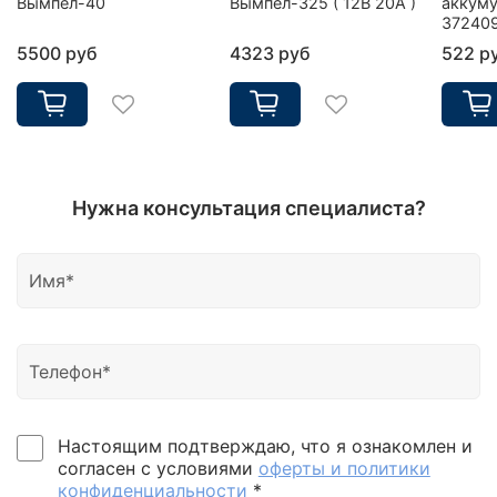
Вымпел-40
Вымпел-325 ( 12В 20А )
аккуму
37240
5500 руб
4323 руб
522 р
Нужна консультация специалиста?
Настоящим подтверждаю, что я ознакомлен и
согласен с условиями
оферты и политики
конфиденциальности
*