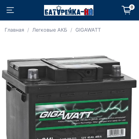
0
Главная
Легковые АКБ
GIGAWATT