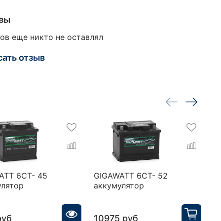
вы
ов еще никто не оставлял
сать отзыв
ATT 6CT- 45
GIGAWATT 6CT- 52
T
улятор
аккумулятор
а
руб
10975 руб
1