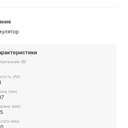
ание
мулятор
арактеристики
пряжение (В)
2
кость (Ah)
3
ина (мм)
07
рина (мм)
75
сота (мм)
90