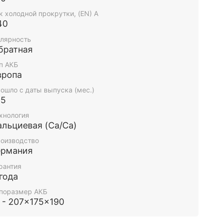
к холодной прокрутки, (EN) А
40
лярность
братная
п АКБ
вропа
ошло с даты выпуска (мес.)
-5
хнология
альциевая (Ca/Ca)
оизводство
ермания
рантия
 года
поразмер АКБ
1 - 207x175x190