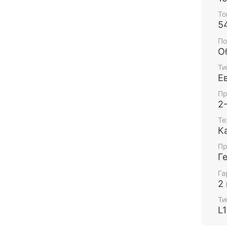
То
5
По
О
Ти
Е
Пр
2
Те
К
Пр
Г
Га
2
Ти
L