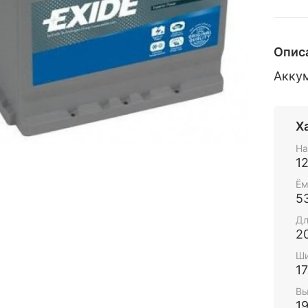
Опис
Акку
Х
На
1
Ём
5
Дл
2
Ши
1
Вы
1