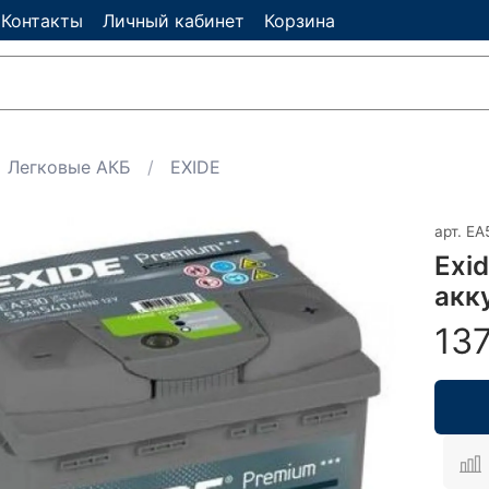
Контакты
Личный кабинет
Корзина
Легковые АКБ
EXIDE
арт.
EA
Exi
акк
13