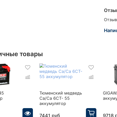
Отзы
Отзыв
Напи
ичные товары
45
Тюменский медведь
GIGAW
ор
Ca/Ca 6CT- 55
аккум
аккумулятор
7441 руб
9718 