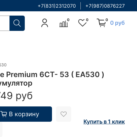
+7(831)2312070
+7(987)0876227
0
0
0
0 руб
530
de Premium 6СТ- 53 ( EA530 )
умулятор
749 руб
В корзину
Купить в 1 клик