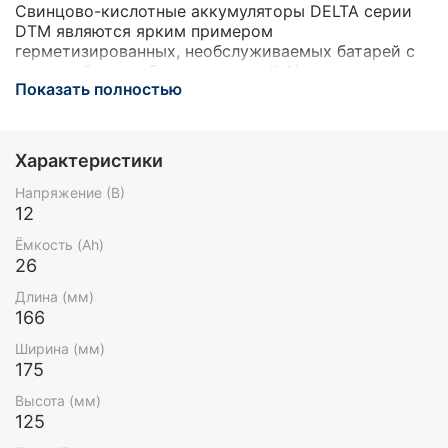
Свинцово-кислотные аккумуляторы DELTA серии
DTM являются ярким примером
герметизированных, необслуживаемых батарей с
системой рекомбинации газов (LA), произведенных
Показать полностью
по AGM технологии (электролит, абсорбированный
в стекловолоконном сепараторе). DTM является
универсальной серией, рекомендованой для
использования, как в буферном, так и в
Характеристики
циклическом режимах работы. Предназначена для
применения в переносных и портативных приборах,
Напряжение (В)
а за счет стабильно высокой однородности
12
внутреннего сопротивления изделий отлично
Ёмкость (Ah)
подходит для использования в источниках
26
резервного энергоснабжения и блоках резервного
питания.
Длина (мм)
166
Ширина (мм)
175
Высота (мм)
125