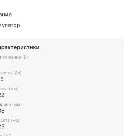
ание
мулятор
арактеристики
пряжение (В)
2
кость (Ah)
85
ина (мм)
22
рина (мм)
38
сота (мм)
23
п АКБ