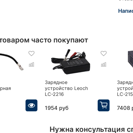
Напи
 товаром часто покупают
Зарядное
Заряд
орная
устройство Leoch
устро
LC-2216
LC-21
1954 руб
7408 
Нужна консультация с