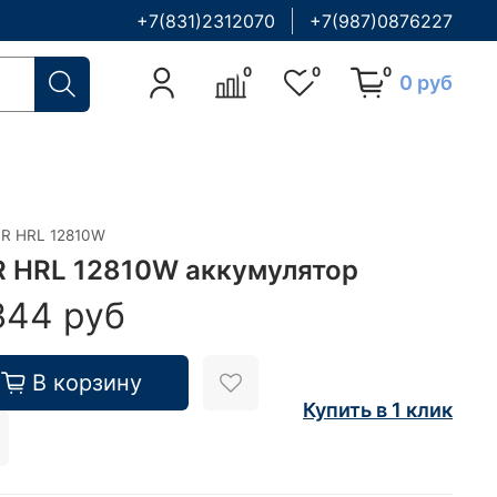
+7(831)2312070
+7(987)0876227
0
0
0
0 руб
R HRL 12810W
 HRL 12810W аккумулятор
344 руб
В корзину
Купить в 1 клик