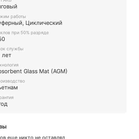
яговый
жим работы
уферный, Циклический
клов при 50% разряде
50
ок службы
2 лет
хнология
bsorbent Glass Mat (AGM)
оизводство
ьетнам
рантия
год
вы
ов еще никто не оставлял