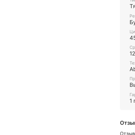
Т
Ре
Б
Ци
4
Ср
1
Те
A
Пр
В
Га
1 
Отзы
Отзыв