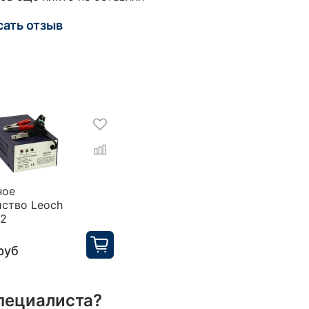
сать отзыв
ное
йство Leoch
52
руб
пециалиста?