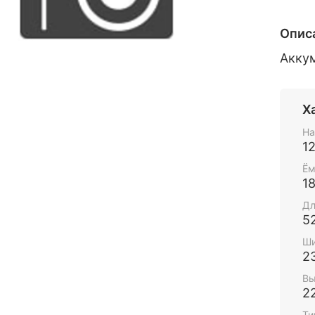
Опис
Акку
Х
На
1
Ём
1
Дл
5
Ши
2
Вы
2
Ти