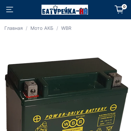
0
Главная
Мото АКБ
WBR