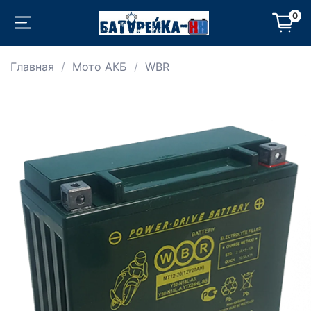
0
Главная
Мото АКБ
WBR