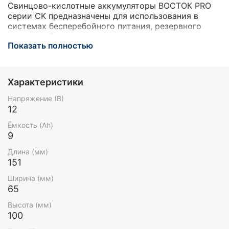
Свинцово-кислотные аккумуляторы ВОСТОК PRO
серии CK предназначены для использования в
системах бесперебойного питания, резервного
энергоснабжения, автономных энергосистемах.
Показать полностью
Изготовлены по AGM технологии (электролит,
абсорбированный в стекловолоконном
сепараторе), являются герметизированными и
необслуживаемыми. Обладают высокими
Характеристики
разрядными и эксплуатационными
характеристиками благодаря использованию в
Напряжение (В)
составе электролита и намазной пасты
12
специальных добавок, препятствующих коррозии и
Ёмкость (Ah)
замедляющих процесс старения.
9
Длина (мм)
151
Ширина (мм)
65
Высота (мм)
100