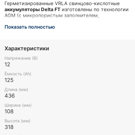
Герметизированные VRLA cвинцово-кислотные
аккумуляторы Delta FT
изготовлены по технологии
AGM (с микропористым заполнителем,
пропитанным электролитом). Конструкция
Показать полностью
оптимизирована для установки в 19" и 23" шкафы и
стойки. Изготовлены из негорючего ABS пластика.
Срок службы аккумуляторов достигает 10-12 лет.
Аккумуляторы предназначены для работы в
Характеристики
режиме постоянного подзаряда (буферный режим)
или в режиме разряд-заряд (циклический режим).
Напряжение (В)
Обладают низким внутренним сопротивлением и
12
саморазрядом.
Ёмкость (Ah)
125
Длина (мм)
436
Ширина (мм)
108
Высота (мм)
318