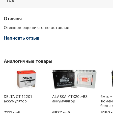
1 год
Отзывы
Отзывов еще никто не оставлял
Написать отзыв
Аналогичные товары
DELTA CT 12201
ALASKA YTX20L-BS
6мтс -
аккумулятор
аккумулятор
Тюмен
болт а
7111 руб
6677 руб
5190 