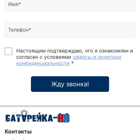
микропроцессорным управлением (DSP)
Интеллектуальная функция само диагностики, все
виды защиты от отказов, ведение файла истории
событий Устройство корректировки входного
коэффициента мощности (PFC) Коэффициент
мощности на выходе PF=0.9 Широкий диапазон
входного напряжения 110-300 В без перехода на
батареи Интеллектуальное управление
Настоящим подтверждаю, что я ознакомлен и
вентиляторами Широкий ЖК-дисплей на передней
согласен с условиями
оферты и политики
панели Функция "холодный" старт В базовой
конфиденциальности
*
комплектации: интерфейсы RS232 / USB, защитный
фильтр RJ45 Опционально: интерфейсы SNMP,
AS400 ("сухие" контакты), изолирующий
Жду звонка!
трансформатор, EPO (аварийное отключение) и др.
Установка номинала выходного напряжения
посредством экранного меню
Усовершенствованная система автоматического
управления работой батарей (Autonmatic Battery
Management ABM) Автоматическая подзарядка
аккумуляторов в отключенном режиме
Контакты