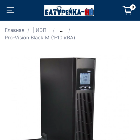
0
Главная
| ИБП |
...
Pro-Vision Black M (1-10 кВА)