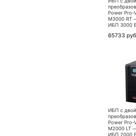
ИБП с дво
преобразо
Power Pro-V
M3000 RT 
ИБП 3000 В
65733 ру
ИБП с дво
преобразо
Power Pro-V
M2000 LT 
ИБП 2000 В