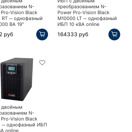
 двойным
ИБП с двойным
разованием N-
преобразованием N-
Pro-Vision Black
Power Pro-Vision Black
 RT ─ однофазный
M10000 LT ─ однофазный
000 ВА 19"
ИБП 10 кВА online
2 руб
164333 руб
 двойным
разованием N-
Pro-Vision Black
 ─ однофазный ИБП
А online