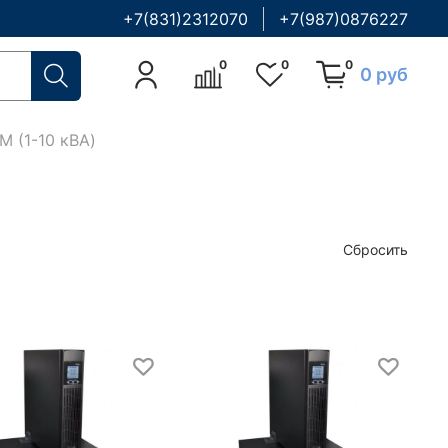
+7(831)2312070
+7(987)0876227
0
0
0
0 руб
 M (1-10 кВА)
Сбросить