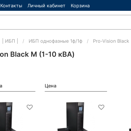
Контакты
Личный кабинет
Корзина
| ИБП |
ИБП однофазные 1ф/1ф
Pro-Vision Black
ion Black M (1-10 кВА)
а
Цена