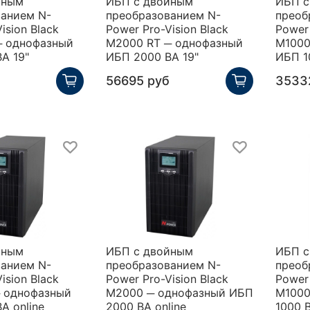
йным
ИБП с двойным
ИБП с
ванием N-
преобразованием N-
преоб
ision Black
Power Pro-Vision Black
Power 
─ однофазный
M2000 RT ─ однофазный
M1000
А 19"
ИБП 2000 ВА 19"
ИБП 1
б
56695 руб
3533
йным
ИБП с двойным
ИБП с
ванием N-
преобразованием N-
преоб
ision Black
Power Pro-Vision Black
Power 
─ однофазный
M2000 ─ однофазный ИБП
M1000
А online
2000 ВА online
1000 В