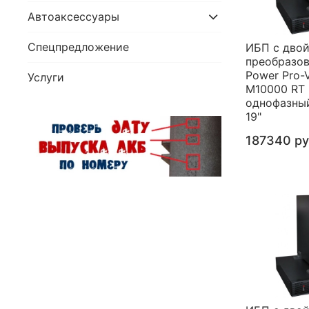
Автоаксессуары
Спецпредложение
ИБП с дво
преобразо
Power Pro-V
Услуги
M10000 RT 
однофазны
19"
187340 р