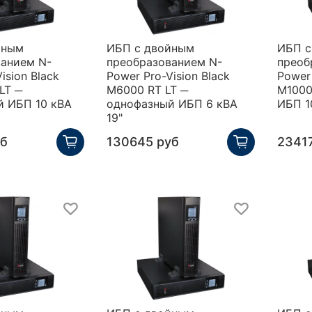
йным
ИБП с двойным
ИБП с
ванием N-
преобразованием N-
преоб
ision Black
Power Pro-Vision Black
Power 
LT ─
M6000 RT LT ─
M1000
й ИБП 10 кВА
однофазный ИБП 6 кВА
ИБП 1
19"
уб
130645 руб
2341