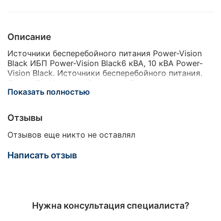
Описание
Источники бесперебойного питания Power-Vision
Black ИБП Power-Vision Black6 кВА, 10 кВА Power-
Vision Black. Источники бесперебойного питания.
Схема On-Line с двойным преобразованием
Показать полностью
напряжения и изолирующим трансформатором. 1ф
и трехфазные модели. Новая модификация хорошо
зарекомендовавшей себя серии Power-Vision. Для
Отзывы
защиты вычислительного оборудования,
компьютерных залов, офисов небольших
Отзывов еще никто не оставлял
организаций и другой нагрузки, предъявляющей
повышенные требования к бесперебойности
Написать отзыв
электропитания, качеству напряжения и его форме.
ИБП серии Power-Vision Black являются
дальнейшим развитием хорошо
зарекомендовавшей себя в работе серии Power-
Vision. Она имеет схему On-Line с двойным
Нужна консультация специалиста?
преобразованием напряжения и изолирующий
трансформатор для гальванической развязки.