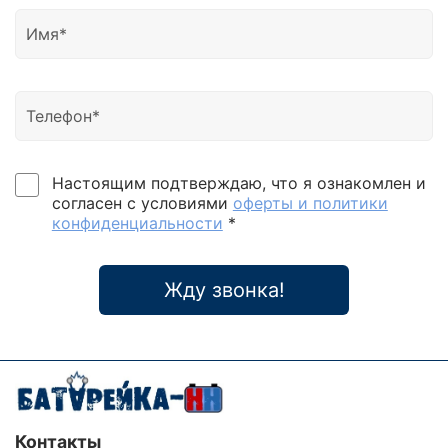
Предыдущая модификация Power-Vison
(классическая) выпускалась с 1998 года снискала
репутацию одного из самых надежных устройств
за свою надежность (малое количество случаев
выхода из строя). Она была неприхотливой и
"неубиваемой", т.е. устойчиво работала как при
неполадках в электросети / нагрузке, так и при
неправильных действиях со стороны
эксплуатирующего персонала. Разумеется,
Настоящим подтверждаю, что я ознакомлен и
прогресс не стоит на месте и номенклатура
согласен с условиями
оферты и политики
комплектующих изделий за последние 13 лет
конфиденциальности
*
существенно обновилась, улучшились её
характеристики, что, в свою очередь, привело к
необходимости внесения конструктивных
Жду звонка!
изменений в устройство. Так появилась модель
Power-Vision Black. ИБП Power-Vision Black 10 кВА
Панель управления Изолирующий
трансформатор,аккумуляторные батареи снизу в
лотке
Контакты