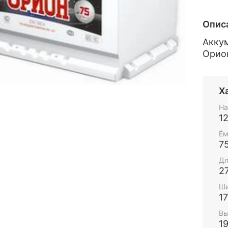
Опис
Аккум
Орион
Х
На
1
Ём
7
Дл
2
Ши
1
Вы
1