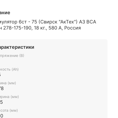
ание
улятор 6ст - 75 (Свирск "АкТех") А3 ВСА
 278-175-190, 18 кг., 580 А, Россия
арактеристики
пряжение (В)
2
кость (Ah)
5
ина (мм)
78
рина (мм)
75
сота (мм)
90