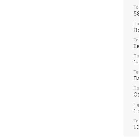
То
5
По
П
Ти
Е
Пр
1
Те
Г
Пр
С
Га
1 
Ти
L