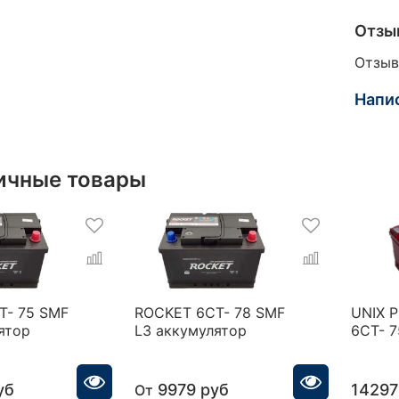
Отзы
Отзыв
Напи
ичные товары
T- 75 SMF
ROCKET 6CT- 78 SMF
UNIX 
ятор
L3 аккумулятор
6СТ- 7
уб
9979 руб
14297
От