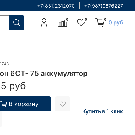
+7(831)2312070
+7(987)0876227
0
0
0
0 руб
0743
он 6СТ- 75 аккумулятор
15 руб
В корзину
Купить в 1 клик