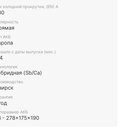
к холодной прокрутки, (EN) А
80
лярность
рямая
п АКБ
вропа
ошло с даты выпуска (мес.)
-4
хнология
ибридная (Sb/Ca)
оизводство
вирск
рантия
год
поразмер АКБ
3 - 278x175x190