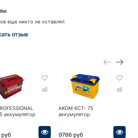
вы
ов еще никто не оставлял
сать отзыв
PROFESSIONAL
AKOM 6CT- 75
A
5 аккумулятор
аккумулятор
7
 руб
9766 руб
1