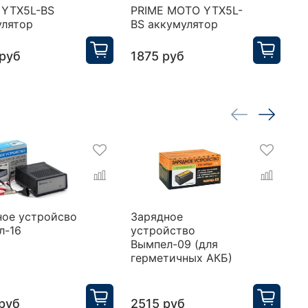
 YTX5L-BS
PRIME MOTO YTX5L-
V
улятор
BS аккумулятор
а
руб
1875 руб
3
ное устройсво
Зарядное
З
л-16
устройство
у
Вымпел-09 (для
В
герметичных АКБ)
г
а
руб
2515 руб
1