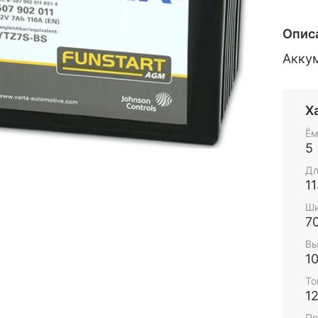
Опис
Акку
Х
Ём
5
Дл
11
Ши
7
Вы
1
То
1
Пр