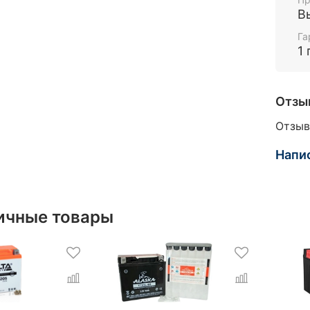
В
Га
1 
Отзы
Отзыв
Напи
ичные товары