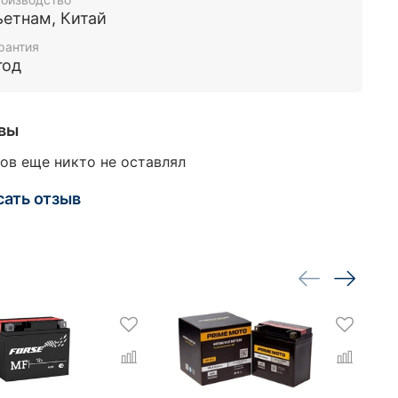
ьетнам, Китай
рантия
год
вы
ов еще никто не оставлял
сать отзыв