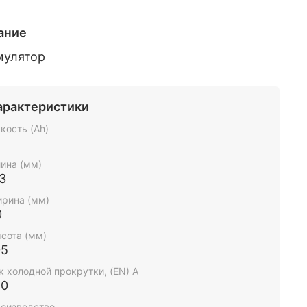
ание
мулятор
арактеристики
кость (Ah)
ина (мм)
3
рина (мм)
0
сота (мм)
05
к холодной прокрутки, (EN) А
20
оизводство