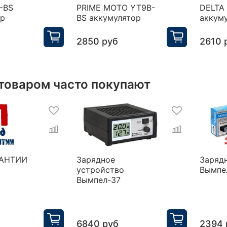
-BS
PRIME MOTO YT9B-
DELTA
ор
BS аккумулятор
аккум
2850 руб
2610 
 товаром часто покупают
РАНТИИ
Зарядное
Заряд
устройство
Вымпе
Вымпел-37
6840 руб
2394 