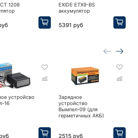
 CT 1208
EXIDE ETX9-BS
D
улятор
аккумулятор
а
руб
5391 руб
3
ное устройсво
Зарядное
З
л-16
устройство
у
Вымпел-09 (для
В
герметичных АКБ)
г
а
руб
2515 руб
1