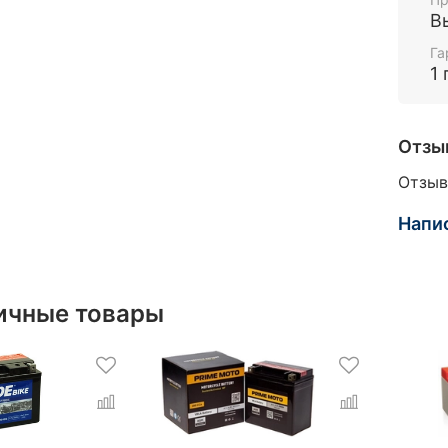
В
Га
1 
Отзы
Отзыв
Напи
ичные товары