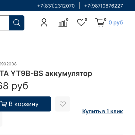
+7(831)2312070
+7(987)0876227
0
0
0
0 руб
9902008
TA YT9B-BS аккумулятор
68 руб
В корзину
Купить в 1 клик