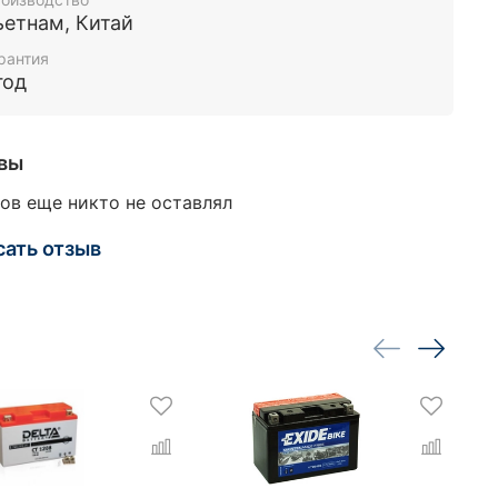
ьетнам, Китай
рантия
год
вы
ов еще никто не оставлял
сать отзыв