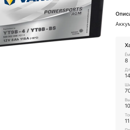
Опис
Акку
Х
Ём
8
Дл
1
Ши
7
Вы
1
То
11
Пр