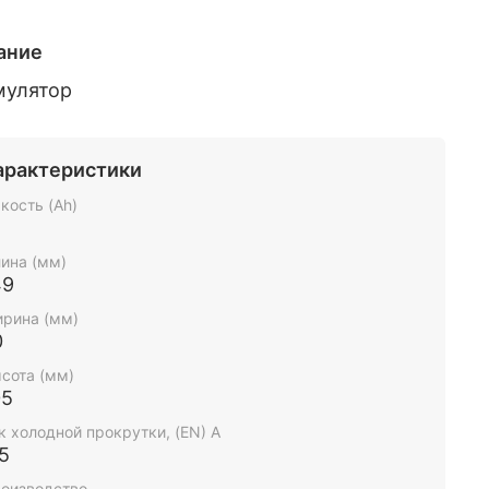
ание
мулятор
арактеристики
кость (Ah)
ина (мм)
49
рина (мм)
0
сота (мм)
05
к холодной прокрутки, (EN) А
5
оизводство